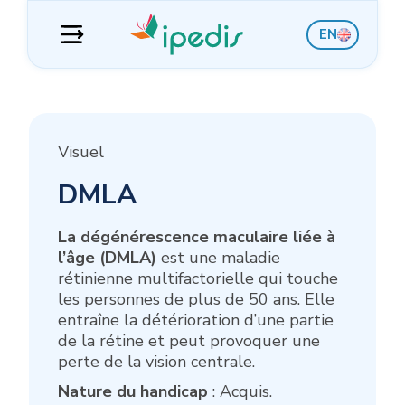
Aller
Aller
Aller
Aller
EN
à
au
à
au
la
contenu
la
pied
navigation
barre
de
latérale
page
Visuel
DMLA
La dégénérescence maculaire liée à
l’âge (DMLA)
est une maladie
rétinienne multifactorielle qui touche
les personnes de plus de 50 ans. Elle
entraîne la détérioration d’une partie
de la rétine et peut provoquer une
perte de la vision centrale.
Nature du handicap
: Acquis.