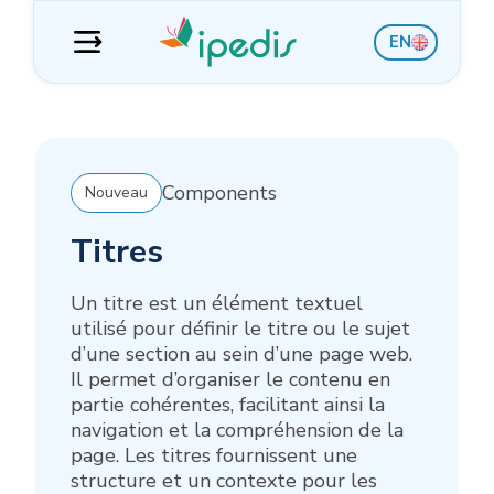
Aller
Aller
Aller
Aller
EN
à
au
à
au
la
contenu
la
pied
navigation
barre
de
latérale
page
Components
Nouveau
Titres
Un titre est un élément textuel
utilisé pour définir le titre ou le sujet
d’une section au sein d’une page web.
Il permet d’organiser le contenu en
partie cohérentes, facilitant ainsi la
navigation et la compréhension de la
page. Les titres fournissent une
structure et un contexte pour les